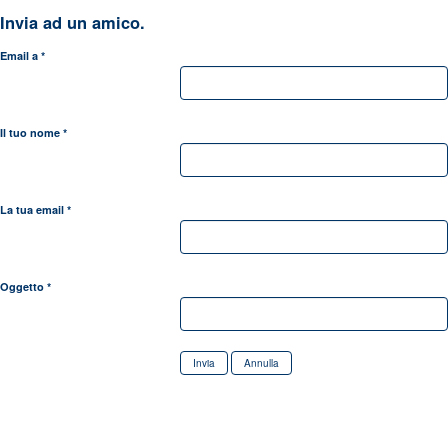
Invia ad un amico.
Email a
*
Il tuo nome
*
La tua email
*
Oggetto
*
Invia
Annulla